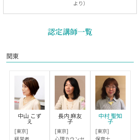
より）
認定講師一覧
関東
中山 こず
長内 麻友
中村 聖知
え
子
子
[東京]
[東京]
[東京]
経営者
心理カウンセ
保育士