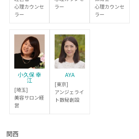
心理カウンセ
ラー
心理カウンセ
ラー
ラー
小久保 幸
AYA
江
[東京]
[埼玉]
アンジェライ
美容サロン経
ト数秘創設
営
関西