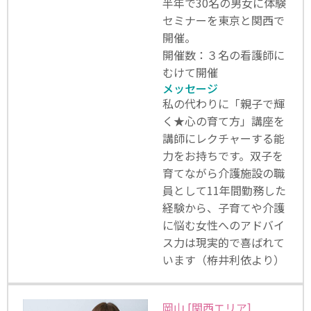
半年で30名の男女に体験
セミナーを東京と関西で
開催。
開催数：３名の看護師に
むけて開催
メッセージ
私の代わりに「親子で輝
く★心の育て方」講座を
講師にレクチャーする能
力をお持ちです。双子を
育てながら介護施設の職
員として11年間勤務した
経験から、子育てや介護
に悩む女性へのアドバイ
ス力は現実的で喜ばれて
います（栫井利依より）
岡山 [関西エリア]