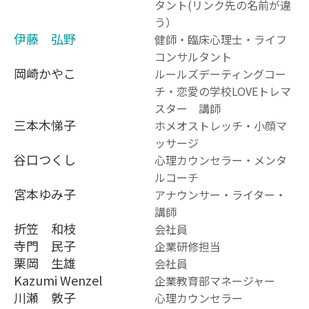
タント(リンク先の名前が違
う）
伊藤 弘野
健師・臨床心理士・ライフ
コンサルタント
岡崎かやこ
ルールズデーティングコー
チ・恋愛の学校LOVEトレマ
スター 講師
三本木悌子
ホメオストレッチ・小顔マ
ッサージ
谷口つくし
心理カウンセラー・メンタ
ルコーチ
宮本ゆみ子
アナウンサー・ライター・
講師
折笠 和枝
会社員
寺門 民子
企業研修担当
栗岡 生雄
会社員
Kazumi Wenzel
企業教育部マネージャー
川瀬 敦子
心理カウンセラー