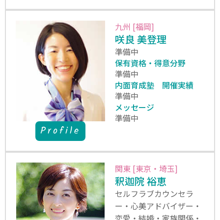
九州 [福岡]
咲良 美登理
準備中
保有資格・得意分野
準備中
内面育成塾 開催実績
準備中
メッセージ
準備中
Profile
関東 [東京・埼玉]
釈迦院 裕恵
セルフラブカウンセラ
ー・心美アドバイザー・
恋愛・結婚・家族関係・