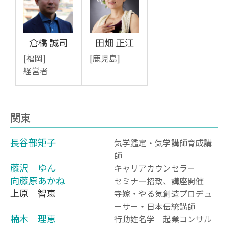
倉橋 誠司
田畑 正江
[福岡]
[鹿児島]
経営者
関東
長谷部矩子
気学鑑定・気学講師育成講
師
藤沢 ゆん
キャリアカウンセラー
向藤原あかね
セミナー招致、講座開催
上原 智恵
寺嫁・やる気創造プロデュ
ーサー・日本伝統講師
楠木 理恵
行動姓名学 起業コンサル