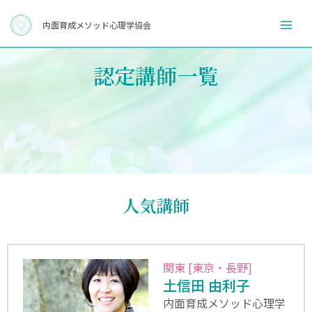
内
Mai
容
内面育成メソッド心理学協会
Men
を
ス
認定講師一覧
キ
ッ
プ
人気講師
関東 [東京・長野]
土信田 由利子
内面育成メソッド心理学