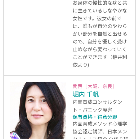
お身体の慢性的な病と共
に生きているしなやかな
女性です。彼女の前で
は、誰もが自分のやわら
かい部分を自然と出せる
ので、自分を優しく受け
止めながら変わっていく
ことができます（栫井利
依より)
関西［大阪、奈良］
堀内 千帆
内面育成コンサルタン
ト・パニック障害
保有資格・得意分野
内面育成メソッド心理学
協会認定講師、日本メン
タルへルス協会 公認心理