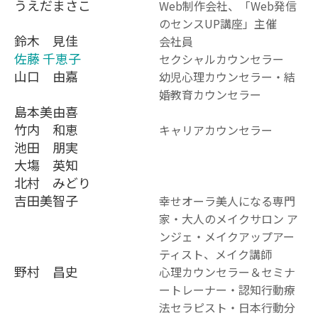
うえだまさこ
Web制作会社、「Web発信
のセンスUP講座」主催
鈴木 見佳
会社員
佐藤 千恵子
セクシャルカウンセラー
山口 由嘉
幼児心理カウンセラー・結
婚教育カウンセラー
島本美由喜
竹内 和恵
キャリアカウンセラー
池田 朋実
大塲 英知
北村 みどり
吉田美智子
幸せオーラ美人になる専門
家・大人のメイクサロン ア
ンジェ・メイクアップアー
ティスト、メイク講師
野村 昌史
心理カウンセラー＆セミナ
ートレーナー・認知行動療
法セラピスト・日本行動分