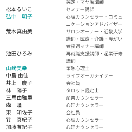
鑑定・マヤ暦講師
松本るいこ
セミナー講師
弘中 明子
心理カウンセラー・コミュ
ニケーションアドバイザー
荒木真由美
サロンオーナー・近畿大学
講師・医療・介護・障がい
者接遇マナー講師
池田ひろみ
再就職支援講師・起業研修
講師
山﨑美幸
筆跡心理士
中島 由佳
ライフオーガナイザー
井上 慶子
会社員
林 陽子
タロット鑑定士
三馬由雅里
産業カウンセラー
森 瞳
心理カウンセラー
東 知佐子
会社員
巽 真紀子
心理カウンセラー
加藤有紀子
心理カウンセラー